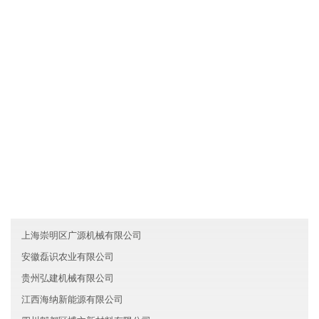
四、时间安排
各业务员必须每月一次对客户进行走访，了解产品需求信息及客户
对产品的反映，并将情况及时反馈给福建长乐区翰铭信息技术有限
公司。
友情链接
安徽喜兆服务有限公司
陕西维达化工有限公司
浙江拱墅区名梦旅游有限公司
上海崇明区广源机械有限公司
安徽磊识农业有限公司
贵州弘建机械有限公司
江西海纳新能源有限公司